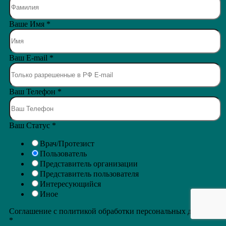
Ваше Имя
*
Ваш E-mail
*
Ваш Телефон
*
Ваш Статус
*
Врач/Протезист
Пользователь
Представитель организации
Представитель пользователя
Интересующийся
Иное
Соглашение с политикой обработки персональных данных
*