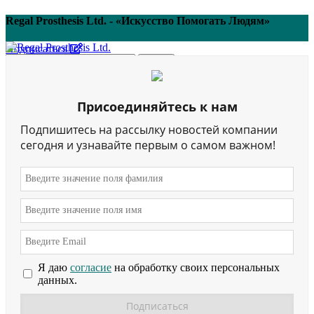
Regal Prosthesis Ltd. - «Искусство Помогать Людям»
Подписаться
Поиск
Меню
Главная
Присоединяйтесь к нам
Подпишитесь на рассылку новостей компании
сегодня и узнавайте первым о самом важном!
Силиконовые
косметические изделия
категория товаров
Я даю
согласие
на обработку своих персональных
данных.
Силиконовые изделия