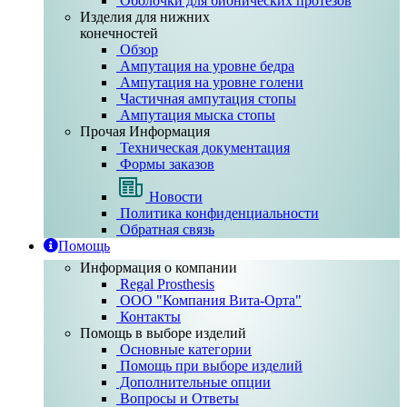
Оболочки для бионических протезов
Изделия для нижних
конечностей
Обзор
Ампутация на уровне бедра
Ампутация на уровне голени
Частичная ампутация стопы
Ампутация мыска стопы
Прочая Информация
Техническая документация
Формы заказов
Новости
Политика конфиденциальности
Обратная связь
Помощь
Информация о компании
Regal Prosthesis
ООО "Компания Вита-Орта"
Контакты
Помощь в выборе изделий
Основные категории
Помощь при выборе изделий
Дополнительные опции
Вопросы и Ответы