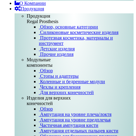
О Компании
Продукция
Продукция
Regal Prosthesis
Обзор, основные категории
Силиконовые косметические изделия
Протезная косметика, материалы и
инструмент
Детские изделия
Прочие изделия
Модульные
компоненты
Обзор
Стопы и адаптеры
Коленные и бедренные модули
Чехлы и крепления
Для верхних конечностей
Изделия для верхних
конечностей
Обзор
Ампутация на уровне плеча/локтя
Ампутация на уровне предплечья
Частичная ампутация кисти
Ампутация отдельных пальцев кисти