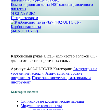
Композиционная лента NSP однонаправленного
плетения
(4-02-NSP-3K)
Назад к товарам
Карбоновая лента
(4-02-ULTC-TP)
Увеличить
Карбоновый рукав Ultra6 (количество волокон 6K)
для изготовления протезных гильз.
Артикул:
4-02-ULTC-TB
Категории:
Ампутация на
уровне плеча/локтя
,
Ампутация на уровне
предплечья
,
Протезная косметика, материалы и
инструмент
Категории изделий
Силиконовые косметические изделия
Модульные компоненты