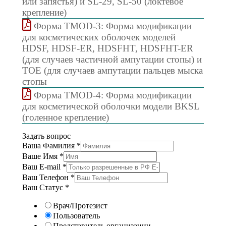
или запястья) и SL-29, SL-50 (локтевое
крепление)
Форма TMOD-3: Форма модификации
для косметических оболочек моделей
HDSF, HDSF-ER, HDSFHT, HDSFHT-ER
(для случаев частичной ампутации стопы) и
TOE (для случаев ампутации пальцев мыска
стопы
Форма TMOD-4: Форма модификации
для косметической оболочки модели BKSL
(голенное крепление)
Задать вопрос
Ваша Фамилия
*
Ваше Имя
*
Ваш E-mail
*
Ваш Телефон
*
Ваш Статус
*
Врач/Протезист
Пользователь
Представитель организации