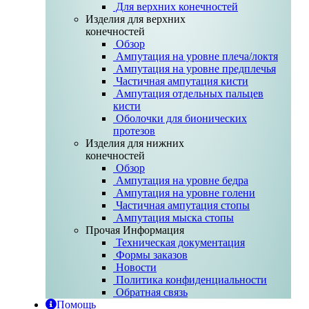
Для верхних конечностей
Изделия для верхних
конечностей
Обзор
Ампутация на уровне плеча/локтя
Ампутация на уровне предплечья
Частичная ампутация кисти
Ампутация отдельных пальцев
кисти
Оболочки для бионических
протезов
Изделия для нижних
конечностей
Обзор
Ампутация на уровне бедра
Ампутация на уровне голени
Частичная ампутация стопы
Ампутация мыска стопы
Прочая Информация
Техническая документация
Формы заказов
Новости
Политика конфиденциальности
Обратная связь
Помощь