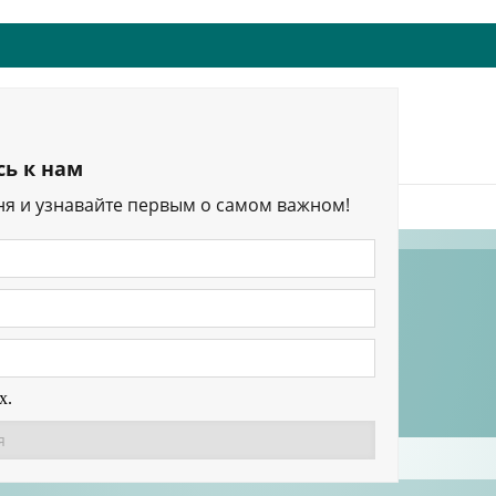
ь к нам
ня и узнавайте первым о самом важном!
изделия
х.
ННЫХ