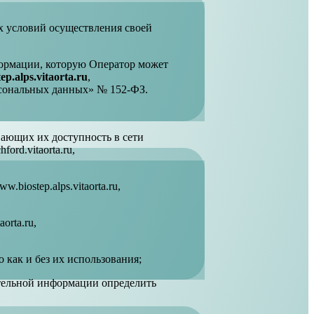
х условий осуществления своей
формации, которую Оператор может
p.alps.vitaorta.ru
,
рсональных данных» № 152-ФЗ.
вающих их доступность в сети
ford.vitaorta.ru,
.biostep.alps.vitaorta.ru,
orta.ru,
как и без их использования;
ительной информации определить