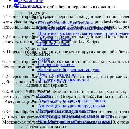
О Компании
Продукция
5. Правовые основания обработки персональных данных
Продукция
5.1 Оператор обрабатывает персональные данные Пользователя
Regal Prosthesis
www.vitaorta.ru, www.alps.vitaorta.ru, www.regalprosthesis.vitaorta.
Обзор, основные категории
персональные данные Оператору, Пользователь выражает свое 
Силиконовые косметические изделия
Протезная косметика, материалы и инструме
5.2 Оператор обрабатывает обезличенные данные о Пользовател
Детские изделия
«cookie» и использование технологии JavaScript).
Прочие изделия
Модульные
6. Порядок сбора, хранения, передачи и других видов обработ
компоненты
Обзор
6.1 Оператор обеспечивает сохранность персональных данны
Стопы и адаптеры
неуполномоченных лиц.
Коленные и бедренные модули
Чехлы и крепления
6.2 Персональные данные Пользователя никогда, ни при каких 
Для верхних конечностей
действующего законодательства.
Изделия для верхних
конечностей
6.3. В случае выявления неточностей в персональных данных,
Обзор
почты на электронный адрес Оператора info@vitaorta.ru, либо н
Ампутация на уровне плеча/локтя
«Актуализация персональных данных».
Ампутация на уровне предплечья
Частичная ампутация кисти
6.3 Срок обработки персональных данных является неограниче
Ампутация отдельных пальцев кисти
данных, направив Оператору уведомление с помощью электронно
Оболочки для бионических протезов
Московская область, г. Мытищи, ул. Октябрьская, дом 10, с п
Изделия для нижних