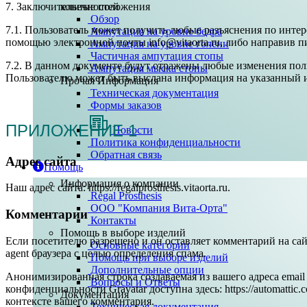
7. Заключительные положения
конечностей
Обзор
7.1. Пользователь может получить любые разъяснения по инт
Ампутация на уровне бедра
помощью электронной почты info@vitaorta.ru, либо направив пи
Ампутация на уровне голени
Частичная ампутация стопы
7.2. В данном документе будут отражены любые изменения по
Ампутация мыска стопы
Пользователю может быть выслана информация на указанный и
Прочая Информация
Техническая документация
Формы заказов
ПРИЛОЖЕНИЕ 1
Новости
Политика конфиденциальности
Обратная связь
Адрес сайта
Помощь
Информация о компании
Наш адрес сайта: https://regalprosthesis.vitaorta.ru.
Regal Prosthesis
ООО "Компания Вита-Орта"
Комментарии
Контакты
Помощь в выборе изделий
Если посетителю разрешено и он оставляет комментарий на сайт
Основные категории
agent браузера с целью определения спама.
Помощь при выборе изделий
Дополнительные опции
Анонимизированная строка создаваемая из вашего адреса email 
Вопросы и Ответы
конфиденциальности Gravatar доступна здесь: https://automatt
Документация
контексте вашего комментария.
Техническая документация