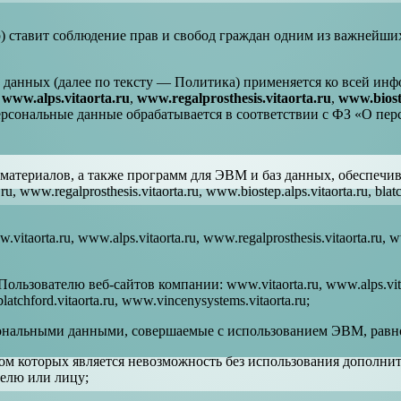
 ставит соблюдение прав и свобод граждан одним из важнейши
 данных (далее по тексту — Политика) применяется ко всей ин
,
www.alps.vitaorta.ru
,
www.regalprosthesis.vitaorta.ru
,
www.bioste
ерсональные данные обрабатывается в соответствии с ФЗ «О пе
материалов, а также программ для ЭВМ и баз данных, обеспечи
www.regalprosthesis.vitaorta.ru, www.biostep.alps.vitaorta.ru, blatch
orta.ru, www.alps.vitaorta.ru, www.regalprosthesis.vitaorta.ru, www
льзователю веб-сайтов компании: www.vitaorta.ru, www.alps.vita
latchford.vitaorta.ru, www.vincenysystems.vitaorta.ru;
ональными данными, совершаемые с использованием ЭВМ, равно 
том которых является невозможность без использования дополн
елю или лицу;