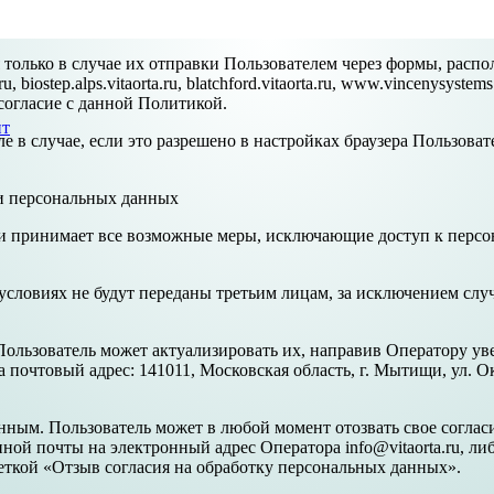
 только в случае их отправки Пользователем через формы, расп
ru, biostep.alps.vitaorta.ru, blatchford.vitaorta.ru, www.vincenysystem
согласие с данной Политикой.
нт
е в случае, если это разрешено в настройках браузера Пользова
ки персональных данных
х и принимает все возможные меры, исключающие доступ к пер
условиях не будут переданы третьим лицам, за исключением слу
 Пользователь может актуализировать их, направив Оператору 
а почтовый адрес: 141011, Московская область, г. Мытищи, ул. О
нным. Пользователь может в любой момент отозвать свое соглас
й почты на электронный адрес Оператора info@vitaorta.ru, либ
ометкой «Отзыв согласия на обработку персональных данных».