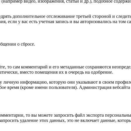
(например видео, изображения, статьи и др.), подобное содержим
недрять дополнительное отслеживание третьей стороной и следит
 если у вас есть учетная запись и вы авторизовались на том са
общении о сбросе.
те, то сам комментарий и его метаданные сохраняются неопредел
тически, вместо помещения их в очередь на одобрение.
ту личную информацию, которую они указывают в своем профиле.
ое время (кроме имени пользователя). Администрация вебсайта 
комментарии, то вы можете запросить файл экспорта персональн
апросить удаление этих данных, это не включает данные, котор