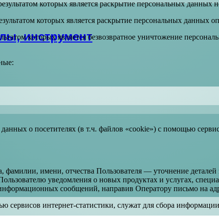
результатом которых является раскрытие персональных данных 
езультатом которых является раскрытие персональных данных о
алы, инструмент
ультатом которых является безвозвратное уничтожение персона
ные:
 данных о посетителях (в т.ч. файлов «cookie») с помощью серв
, фамилии, имени, отчества Пользователя — уточнение деталей з
 Пользователю уведомления о новых продуктах и услугах, спец
 информационных сообщений, направив Оператору письмо на адрес
ю сервисов интернет-статистики, служат для сбора информации