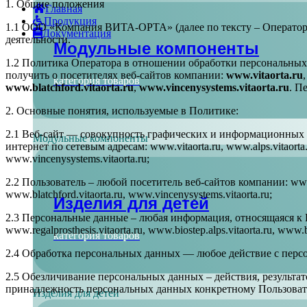
1. Общие положения
Главная
Продукция
1.1 ООО «Компания ВИТА-ОРТА» (далее по тексту – Оператор)
Документация
деятельности.
Модульные компоненты
1.2 Политика Оператора в отношении обработки персональных
получить о посетителях веб-сайтов компании:
www.vitaorta.ru
категория товаров
www.blatchford.vitaorta.ru
,
www.vincenysystems.vitaorta.ru
. П
2. Основные понятия, используемые в Политике:
2.1 Веб-сайт — совокупность графических и информационных 
Модульные компоненты
интернет по сетевым адресам: www.vitaorta.ru, www.alps.vitaorta.ru, 
www.vincenysystems.vitaorta.ru;
2.2 Пользователь – любой посетитель веб-сайтов компании: www.vita
www.blatchford.vitaorta.ru, www.vincenysystems.vitaorta.ru;
Изделия для детей
2.3 Персональные данные – любая информация, относящаяся к По
www.regalprosthesis.vitaorta.ru, www.biostep.alps.vitaorta.ru, www.b
категория товаров
2.4 Обработка персональных данных — любое действие с перс
2.5 Обезличивание персональных данных – действия, результа
принадлежность персональных данных конкретному Пользоват
Изделия для детей