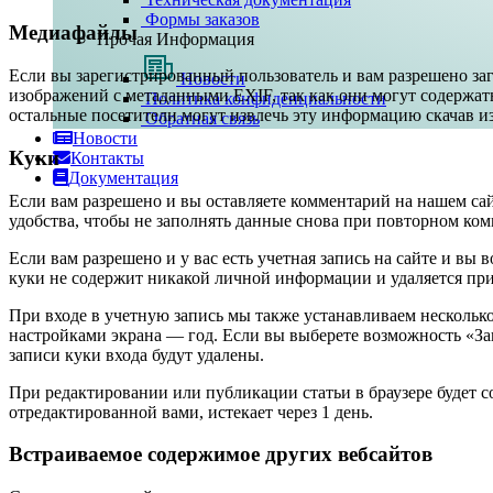
Формы заказов
Медиафайлы
Прочая Информация
Если вы зарегистрированный пользователь и вам разрешено загр
Новости
изображений с метаданными EXIF, так как они могут содерж
Политика конфиденциальности
остальные посетители могут извлечь эту информацию скачав из
Обратная связь
Новости
Куки
Контакты
Документация
Если вам разрешено и вы оставляете комментарий на нашем сайт
удобства, чтобы не заполнять данные снова при повторном ком
Если вам разрешено и у вас есть учетная запись на сайте и в
куки не содержит никакой личной информации и удаляется при
При входе в учетную запись мы также устанавливаем несколько 
настройками экрана — год. Если вы выберете возможность «Зап
записи куки входа будут удалены.
При редактировании или публикации статьи в браузере будет 
отредактированной вами, истекает через 1 день.
Встраиваемое содержимое других вебсайтов