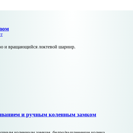
твом
нт
тво и вращающийся локтевой шарнир.
риванием и ручным коленным замком
ручным коленным замком, бедро/вычленение колена.