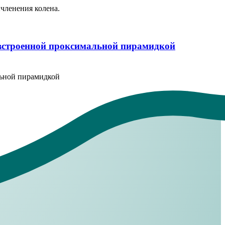
членения колена.
 встроенной проксимальной пирамидкой
льной пирамидкой