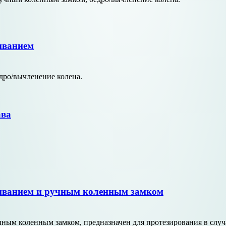
иванием
дро/вычленение колена.
ава
риванием и ручным коленным замком
ым коленным замком, предназначен для протезирования в случа