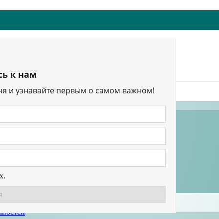
ь к нам
ня и узнавайте первым о самом важном!
изделия
х.
чностей