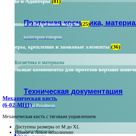
Стопы и Адаптеры
(81)
Протезная косметика, матери
Коленные и Бедренные модули
(25)
категория товаров
Лайнеры, крепления и замковые элементы
(36)
Косметика и материалы
Модульные компоненты для протезов верхних конеч
Техническая документация
Механическая кисть
(6-02-MH1)
Regal Prosthesis
Механическая кисть с тяговым управлением
Доступны размеры от M до XL
Тех. документация
Правое и Левое исполнение