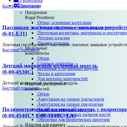
О Компании
Продукция
Быстрый просмотр
Продукция
Regal Prosthesis
Обзор, основные категории
Пассивная локтевая система с замковым устройс
Силиконовые косметические изделия
Протезная косметика, материалы и инструме
(6-01-EJ1)
Детские изделия
Прочие изделия
Локтевая система имеет пассивное локтевое замковое устройс
Модульные
Быстрый просмотр
компоненты
Обзор
Стопы и адаптеры
Детский моноосный коленный модуль
Коленные и бедренные модули
(0-00-4S30C)
Чехлы и крепления
Для верхних конечностей
Детский моноосный коленный модуль.
Изделия для верхних
Быстрый просмотр
конечностей
Обзор
Ампутация на уровне плеча/локтя
Ампутация на уровне предплечья
Полицентрический коленный модуль с подрессо
Частичная ампутация кисти
Ампутация отдельных пальцев кисти
(0-00-4S40C / 0-00-4S40C=LA)
Оболочки для бионических протезов
Изделия для нижних
Детский полицентрический (4-х звенный) коленный модуль с 