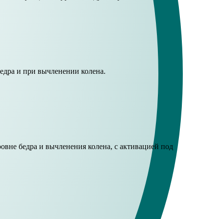
едра и при вычленении колена.
вне бедра и вычленения колена, с активацией под