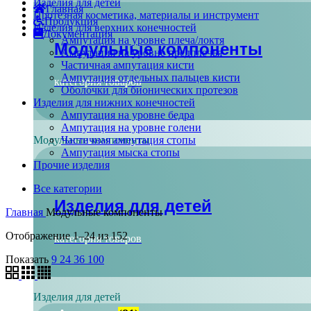
Изделия для детей
Главная
Протезная косметика, материалы и инструмент
Продукция
Изделия для верхних конечностей
Документация
Ампутация на уровне плеча/локтя
Модульные компоненты
Ампутация на уровне предплечья
Частичная ампутация кисти
Ампутация отдельных пальцев кисти
категория товаров
Оболочки для бионических протезов
Изделия для нижних конечностей
Ампутация на уровне бедра
Ампутация на уровне голени
Частичная ампутация стопы
Модульные компоненты
Ампутация мыска стопы
Прочие изделия
Все категории
Изделия для детей
Главная
Модульные компоненты
Отображение 1–24 из 152
категория товаров
Показать
9
24
36
100
Изделия для детей