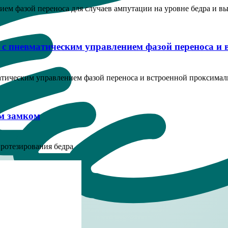
м фазой переноса для случаев ампутации на уровне бедра и вы
 с пневматическим управлением фазой переноса и
тическим управлением фазой переноса и встроенной проксима
м замком
ротезирования бедра