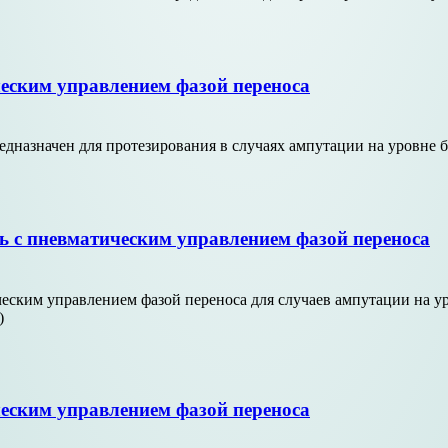
еским управлением фазой переноса
назначен для протезирования в случаях ампутации на уровне б
 с пневматическим управлением фазой переноса
ким управлением фазой переноса для случаев ампутации на уро
)
еским управлением фазой переноса