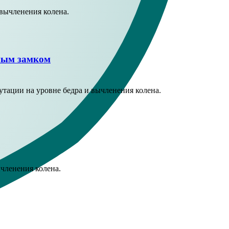
вычленения колена.
ным замком
тации на уровне бедра и вычленения колена.
членения колена.