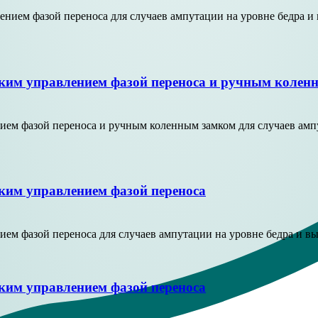
ием фазой переноса для случаев ампутации на уровне бедра и 
ким управлением фазой переноса и ручным колен
ем фазой переноса и ручным коленным замком для случаев ампу
ким управлением фазой переноса
м фазой переноса для случаев ампутации на уровне бедра и вы
ким управлением фазой переноса