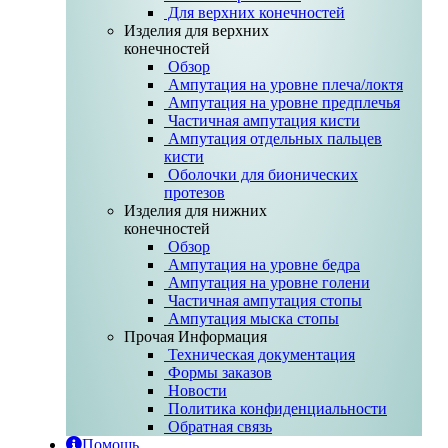
Для верхних конечностей
Изделия для верхних
конечностей
Обзор
Ампутация на уровне плеча/локтя
Ампутация на уровне предплечья
Частичная ампутация кисти
Ампутация отдельных пальцев
кисти
Оболочки для бионических
протезов
Изделия для нижних
конечностей
Обзор
Ампутация на уровне бедра
Ампутация на уровне голени
Частичная ампутация стопы
Ампутация мыска стопы
Прочая Информация
Техническая документация
Формы заказов
Новости
Политика конфиденциальности
Обратная связь
Помощь