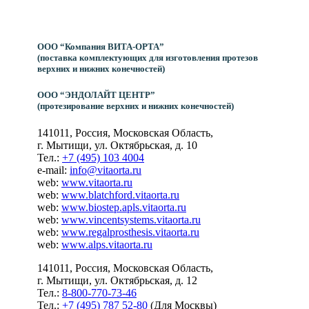
ООО “Компания ВИТА-ОРТА”
(поставка комплектующих для изготовления протезов
верхних и нижних конечностей)
ООО “ЭНДОЛАЙТ ЦЕНТР”
(протезирование верхних и нижних конечностей)
141011, Россия, Московская Область,
г. Мытищи, ул. Октябрьская, д. 10
Тел.:
+7 (495) 103 4004
e-mail:
info@vitaorta.ru
web:
www.vitaorta.ru
web:
www.blatchford.vitaorta.ru
web:
www.biostep.apls.vitaorta.ru
web:
www.vincentsystems.vitaorta.ru
web:
www.regalprosthesis.vitaorta.ru
web:
www.alps.vitaorta.ru
141011, Россия, Московская Область,
г. Мытищи, ул. Октябрьская, д. 12
Тел.:
8-800-770-73-46
Тел.:
+7 (495) 787 52-80
(Для Москвы)