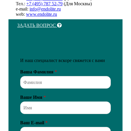
Тел.:
+7 (495) 787 52-79
(Для Москвы)
e-mail:
info@endolite.ru
web:
www.endolite.ru
ЗАДАТЬ ВОПРОС
И наш специалист вскоре свяжется с вами
Ваша Фамилия
*
Ваше Имя
*
Ваш E-mail
*