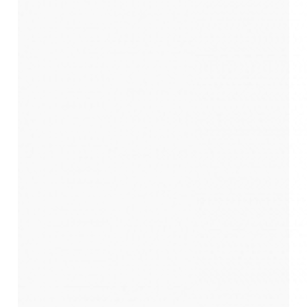
7.1. Пользователь может получить любые разъяснения
по интересующим вопросам, касающимся обработки
его персональных данных, обратившись к Оператору с
помощью электронной почты info@vitaorta.ru, либо
направив письмо на адрес: 141011, Московская
область, г. Мытищи, ул. Октябрьская, дом 10.
7.2. В данном документе будут отражены любые
изменения политики обработки персональных данных
Оператором. В случае существенных изменений
Пользователю может быть выслана информация на
указанный им электронный адрес.