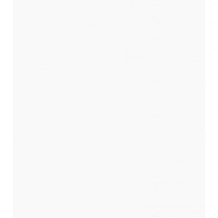
6.1 Оператор обеспечивает сохранность персональных
данных и принимает все возможные меры,
исключающие доступ к персональным данным
неуполномоченных лиц.
6.2 Персональные данные Пользователя никогда, ни
при каких условиях не будут переданы третьим лицам,
за исключением случаев, связанных с исполнением
действующего законодательства.
6.3. В случае выявления неточностей в персональных
данных, Пользователь может актуализировать их,
направив Оператору уведомление с помощью
электронной почты на электронный адрес Оператора
info@vitaorta.ru, либо на почтовый адрес: 141011,
Московская область, г. Мытищи, ул. Октябрьская, дом
10, с пометкой «Актуализация персональных данных».
6.3 Срок обработки персональных данных является
неограниченным. Пользователь может в любой
момент отозвать свое согласие на обработку
персональных данных, направив Оператору
уведомление с помощью электронной почты на
электронный адрес Оператора info@vitaorta.ru, либо на
почтовый адрес: 141011, Московская область, г.
Мытищи, ул. Октябрьская, дом 10, с пометкой «Отзыв
согласия на обработку персональных данных».
7. Заключительные положения