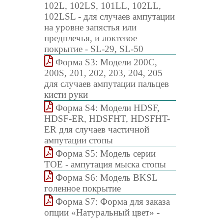
102L, 102LS, 101LL, 102LL,
102LSL - для случаев ампутации
на уровне запястья или
предплечья, и локтевое
покрытие - SL-29, SL-50
Форма S3: Модели 200C,
200S, 201, 202, 203, 204, 205
для случаев ампутации пальцев
кисти руки
Форма S4: Модели HDSF,
HDSF-ER, HDSFHT, HDSFHT-
ER для случаев частичной
ампутации стопы
Форма S5: Модель серии
TOE - ампутация мыска стопы
Форма S6: Модель BKSL
голенное покрытие
Форма S7: Форма для заказа
опции «Натуральный цвет» -