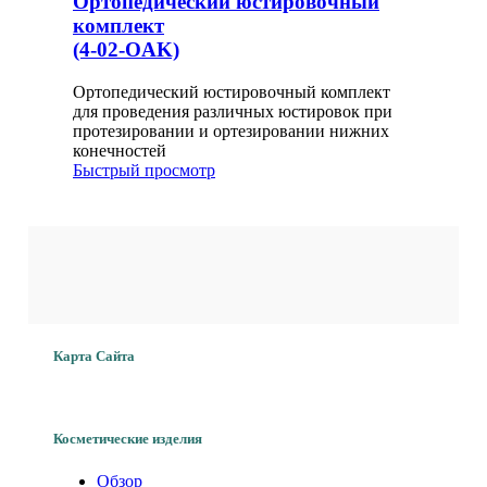
Ортопедический юстировочный
направив Оператору письмо на адрес
комплект
info@vitaorta.ru;
(4-02-OAK)
4.2 Обезличенные данные Пользователей,
собираемые с помощью сервисов интернет-
Ортопедический юстировочный комплект
статистики, служат для сбора информации о
действиях Пользователей на сайте, улучшения
для проведения различных юстировок при
качества сайта и его содержания.
протезировании и ортезировании нижних
конечностей
5. Правовые основания обработки
Быстрый просмотр
персональных данных
5.1 Оператор обрабатывает персональные
данные Пользователя только в случае их
отправки Пользователем через формы,
расположенные на сайтах компании:
www.vitaorta.ru, www.alps.vitaorta.ru,
www.regalprosthesis.vitaorta.ru,
biostep.alps.vitaorta.ru, blatchford.vitaorta.ru,
www.vincenysystems.vitaorta.ru. Отправляя
свои персональные данные Оператору,
Пользователь выражает свое согласие с данной
Карта Сайта
Политикой.
5.2 Оператор обрабатывает обезличенные
данные о Пользователе в случае, если это
разрешено в настройках браузера
Косметические изделия
Пользователя (включено сохранение файлов
«cookie» и использование технологии
Обзор
JavaScript).