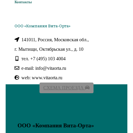
Контакты
Оператору уведомление с помощью
электронной почты на электронный адрес
Оператора info@vitaorta.ru, либо на почтовый
адрес: 141011, Московская область, г.
Мытищи, ул. Октябрьская, дом 10, с пометкой
ООО «Компания Вита-Орта»
«Отзыв согласия на обработку персональных
данных».
141011, Россия, Московская обл.,
7. Заключительные положения
7.1. Пользователь может получить любые
г. Мытищи, Октябрьская ул., д. 10
разъяснения по интересующим вопросам,
касающимся обработки его персональных
тел. +7 (495) 103 4004
данных, обратившись к Оператору с помощью
электронной почты info@vitaorta.ru, либо
e-mail: info@vitaorta.ru
направив письмо на адрес: 141011,
Московская область, г. Мытищи, ул.
web: www.vitaorta.ru
Октябрьская, дом 10.
СХЕМА ПРОЕЗДА
7.2. В данном документе будут отражены
любые изменения политики обработки
персональных данных Оператором. В случае
существенных изменений Пользователю
может быть выслана информация на
указанный им электронный адрес.
ООО «Компания Вита-Орта»