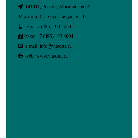
141011, Россия, Московская обл., г.
Мытищи, Октябрьская ул., д. 10
тел. +7 (495) 103 4004
факс: +7 (495) 103 4004
e-mail: info@vitaorta.ru
web: www.vitaorta.ru