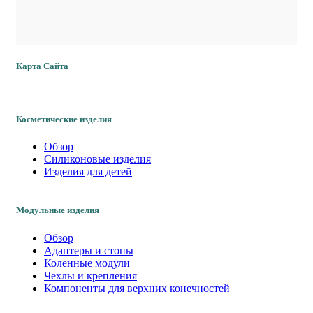
интересующим вопросам, касающимся обработки его
персональных данных, обратившись к Оператору с помощью
электронной почты info@vitaorta.ru, либо направив письмо на
адрес: 141011, Московская область, г. Мытищи, ул. Октябрьская,
дом 10.
Карта Сайта
7.2. В данном документе будут отражены любые изменения
политики обработки персональных данных Оператором. В случае
существенных изменений Пользователю может быть выслана
информация на указанный им электронный адрес.
Косметические изделия
Обзор
Силиконовые изделия
Изделия для детей
Модульные изделия
Обзор
Адаптеры и стопы
Коленные модули
Чехлы и крепления
Компоненты для верхних конечностей