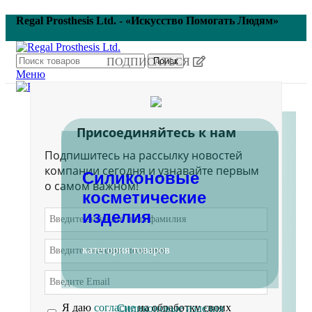
Regal Prosthesis Ltd. - «Искусство Помогать Людям»
ПОДПИСАТЬСЯ
Поиск
Меню
Главная
Присоединяйтесь к нам
Подпишитесь на рассылку новостей
компании сегодня и узнавайте первым
Силиконовые
о самом важном!
косметические
изделия
категория товаров
Я даю
согласие
на обработку своих
Силиконовые изделия