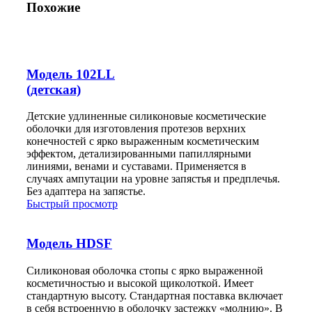
Похожие
персональных данных конкретному Пользователю или лицу;
2.6 Распространение персональных данных – любые действия,
результатом которых является раскрытие персональных данных
неопределенному кругу лиц;
Модель 102LL
2.7 Предоставление персональных данных – любые действия,
результатом которых является раскрытие персональных данных
(детская)
определенному кругу лиц;
2.8 Уничтожение персональных данных – любые действия,
Детские удлиненные силиконовые косметические
результатом которых является безвозвратное уничтожение
оболочки для изготовления протезов верхних
персональных на ЭВМ или любых других носителях.
конечностей с ярко выраженным косметическим
эффектом, детализированными папиллярными
3. Оператор может обрабатывать следующие персональные данные:
линиями, венами и суставами. Применяется в
3.1 Адрес электронной почты Пользователя
случаях ампутации на уровне запястья и предплечья.
Без адаптера на запястье.
3.2 Номер телефона Пользователя
Быстрый просмотр
3.3. Фамилию, имя, отчество Пользователя
3.4. Также на сайте происходит сбор и обработка обезличенных
Модель HDSF
данных о посетителях (в т.ч. файлов «cookie») с помощью сервисов
интернет-статистики (Яндекс Метрика, Аналитика и других).
Силиконовая оболочка стопы с ярко выраженной
4. Цели обработки персональных данных
косметичностью и высокой щиколоткой. Имеет
стандартную высоту. Стандартная поставка включает
4.1 Цель обработки адреса электронной почты, номера телефона,
в себя встроенную в оболочку застежку «молнию». В