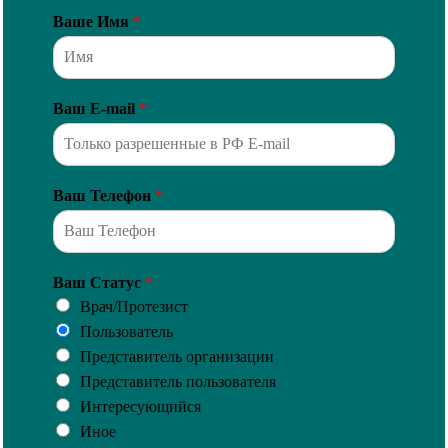
Ваше Имя
*
Ваш E-mail
*
Ваш Телефон
*
Ваш Статус
*
Врач/Протезист
Пользователь
Представитель организации
Представитель пользователя
Интересующийся
Иное