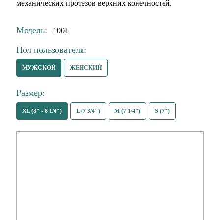
механических протезов верхних конечностей.
Модель:
100L
Пол пользователя:
МУЖСКОЙ
ЖЕНСКИЙ
Размер:
XL (8" - 8 1/4")
L (7 3/4")
M (7 1/4")
S (7")