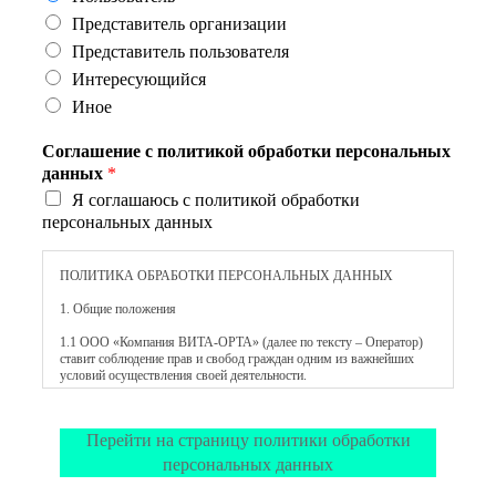
Представитель организации
Представитель пользователя
Интересующийся
Иное
Соглашение с политикой обработки персональных
данных
*
Я соглашаюсь с политикой обработки
персональных данных
ПОЛИТИКА ОБРАБОТКИ ПЕРСОНАЛЬНЫХ ДАННЫХ
1. Общие положения
1.1 ООО «Компания ВИТА-ОРТА» (далее по тексту – Оператор)
ставит соблюдение прав и свобод граждан одним из важнейших
условий осуществления своей деятельности.
1.2 Политика Оператора в отношении обработки персональных
данных (далее по тексту — Политика) применяется ко всей
Перейти на страницу политики обработки
информации, которую Оператор может получить о посетителях
веб-сайтов компании: www.vitaorta.ru, www.alps.vitaorta.ru,
персональных данных
www.regalprosthesis.vitaorta.ru, www.biostep.alps.vitaorta.ru,
www.blatchford.vitaorta.ru, www.vincenysystems.vitaorta.ru.